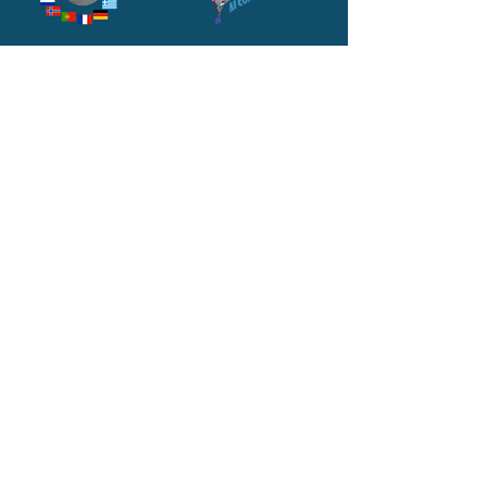
LI Services
Navigazione Veloce
Language Company
Agenzia di Viaggi
Campi Estivi Residenziali
Centri Estivi Diurni
News
Contattaci
Chi siamo
Contatti